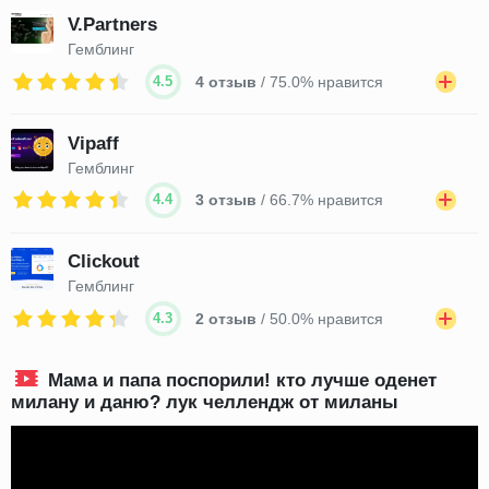
V.Partners
Гемблинг
4.5
4 отзыв
/ 75.0% нравится
Vipaff
Гемблинг
4.4
3 отзыв
/ 66.7% нравится
Clickout
Гемблинг
4.3
2 отзыв
/ 50.0% нравится
Мама и папа поспорили! кто лучше оденет
милану и даню? лук челлендж от миланы