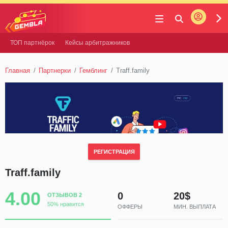
Войти
Gembla
ТОП партнёрок
Кейсы арбитражников
Главная
Партнерки
Гемблинг
Traff.family
РЕГИСТРАЦИЯ
Traff.family
4.00
0
20$
ОТЗЫВОВ 2
50% нравится
ОФФЕРЫ
МИН. ВЫПЛАТА