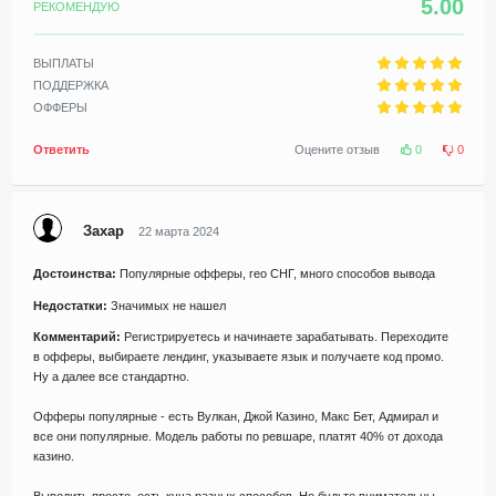
5.00
РЕКОМЕНДУЮ
ВЫПЛАТЫ
ПОДДЕРЖКА
ОФФЕРЫ
Ответить
Оцените отзыв
0
0
Захар
22 марта 2024
Достоинства:
Популярные офферы, гео СНГ, много способов вывода
Недостатки:
Значимых не нашел
Комментарий:
Регистрируетесь и начинаете зарабатывать. Переходите
в офферы, выбираете лендинг, указываете язык и получаете код промо.
Ну а далее все стандартно.
Офферы популярные - есть Вулкан, Джой Казино, Макс Бет, Адмирал и
все они популярные. Модель работы по ревшаре, платят 40% от дохода
казино.
Выводить просто, есть куча разных способов. Но будьте внимательны,