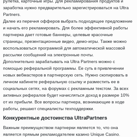
рулетка, карточные игры. Для рекламирования продуктов и
заработка нужно предварительно зарегистрироваться на Ultra
Partners.
Далее из перечня офферов выбрать подходящее предложение
и начать его рекламировать. Для более эффективной работы
партнерка дает готовые баннеры, целевые красочные
страницы, презентационные видео, демо-игры. Также можно
воспользоваться программой для автоматической массовой
рассылки сообщений на электронные почты.
Дополнительно зарабатывать на Ultra Partners можно с
помощью реферальной программы. Ее суть в привлечении
новых вебмастеров в партнерскую сеть. Нужно скопировать в
личном кабинете реферальную ссылку и разместить ее в
социальных сетях, на форумах с рекламным текстом. За всех
активных рефералов будет начисляться доход в размере 10%
от их прибыли. Все вопросы партнера, возникающие в ходе
работы, решают специалисты техподдержки.
Конкурентные достоинства UltraPartners
Важным преимуществом партнерки является то, что она
является прямым рекламодателем казино Unique Casino.