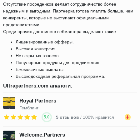
Отсутствие посредников делает сотрудничество более
надежным и выгодным. Партнерка готова платить больше, чем
конкуренты, которые не выступают официальными
представителями.
Среди прочих достоинств вебмастера выделяют такие:
Лицензированные офферы.
Высокая конверсия.
Нет скрытых взносов.
Популярные продукты для продвижения.
Ежемесячные выплаты.
Высокодоходная реферальная программа.
Ultrapartners.com аналоги:
Royal Partners
Гемблинг
5.0
5 отзывов
/ 100% нравится
Welcome.Partners