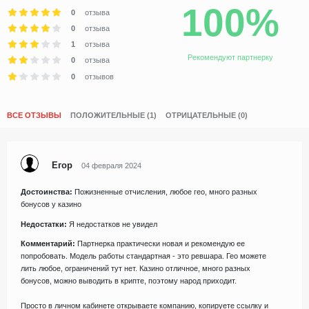
100%
0
отзыва
0
отзыва
1
отзыва
Рекомендуют партнерку
0
отзыва
0
отзывов
ВСЕ ОТЗЫВЫ
ПОЛОЖИТЕЛЬНЫЕ (1)
ОТРИЦАТЕЛЬНЫЕ (0)
Егор
04 февраля 2024
Достоинства:
Пожизненные отчисления, любое гео, много разных
бонусов у казино
Недостатки:
Я недостатков не увидел
Комментарий:
Партнерка практически новая и рекомендую ее
попробовать. Модель работы стандартная - это ревшара. Гео можете
лить любое, ограничений тут нет. Казино отличное, много разных
бонусов, можно выводить в крипте, поэтому народ приходит.
Просто в личном кабинете открываете компанию, копируете ссылку и