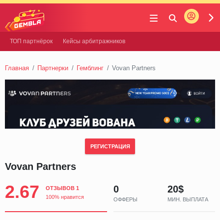
Войти
Gembla
ТОП партнёрок
Кейсы арбитражников
Главная
Партнерки
Гемблинг
Vovan Partners
РЕГИСТРАЦИЯ
Vovan Partners
2.67
0
20$
ОТЗЫВОВ 1
100% нравится
ОФФЕРЫ
МИН. ВЫПЛАТА