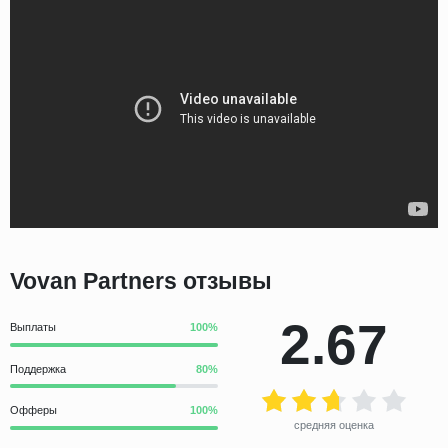
Vovan Partners отзывы
2.67
Выплаты
Поддержка
Офферы
средняя оценка