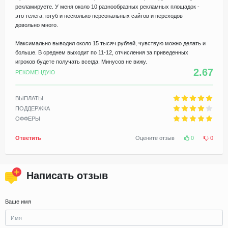
рекламируете. У меня около 10 разнообразных рекламных площадок -
это телега, ютуб и несколько персональных сайтов и переходов
довольно много.
Максимально выводил около 15 тысяч рублей, чувствую можно делать и
больше. В среднем выходит по 11-12, отчисления за приведенных
игроков будете получать всегда. Минусов не вижу.
2.67
РЕКОМЕНДУЮ
ВЫПЛАТЫ
ПОДДЕРЖКА
ОФФЕРЫ
Ответить
Оцените отзыв
0
0
Написать отзыв
Ваше имя