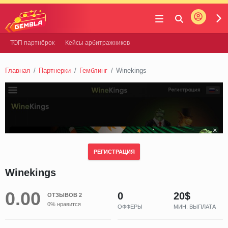
Войти
Gembla
ТОП партнёрок
Кейсы арбитражников
Главная
Партнерки
Гемблинг
Winekings
РЕГИСТРАЦИЯ
Winekings
0.00
0
20$
ОТЗЫВОВ 2
0% нравится
ОФФЕРЫ
МИН. ВЫПЛАТА