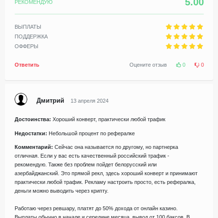
5.00
РЕКОМЕНДУЮ
ВЫПЛАТЫ
ПОДДЕРЖКА
ОФФЕРЫ
Ответить
Оцените отзыв
0
0
Дмитрий
13 апреля 2024
Достоинства:
Хороший конверт, практически любой трафик
Недостатки:
Небольшой процент по рефералке
Комментарий:
Сейчас она называется по другому, но партнерка
отличная. Если у вас есть качественный российский трафик -
рекомендую. Также без проблем пойдет белорусский или
азербайджанский. Это прямой рекл, здесь хороший конверт и принимают
практически любой трафик. Рекламу настроить просто, есть рефералка,
деньги можно выводить через крипту.
Работаю через ревшару, платят до 50% дохода от онлайн казино.
Выплаты обычно в начале и середине месяца, вывод от 100 баксов. В