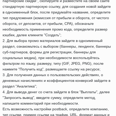
партнерские скидки", скопируйте и разместите на своем сайте
стандартную партнерскую ссылку, для создания новой зайдите
в одноименный блок, после придумайте название, определите
тип предложения (комиссия от прибыли и оборота, от чистого
оборота, от депозитов, от прибыли, CPA), обозначьте
необходимость применения промо кода, определите размер
кэшбек, далее кликните "Создать";
2. Для выбора промо материалов зайдите в одноименный
раздел, ознакомьтесь с выбором (баннеры, лендинги, баннеры
суб-партнеров, формы для регистрации, баннеры для
социальных медиа), при необходимости воспользуйтесь
фильтром по языку, размеру, типу (GIF, JPEG, PNG), после
нажмите "Получить код", размещаете ссылку на ресурсе;
3. Для получения данных о пользовательских действиях, о
денежных начислениях и коэффициентов конверсий зайдите в
раздел "Аналитика";
4. Для вывода денег со счета зайдите в блок "Выплаты", далее
"Запросить вывод", введите сумму, определите метод,
напишите комментарий при необходимости.
Есть возможность настройки postback, определите компанию,
тип ссылки, пример ссылки на трафик, URL, формат данных и