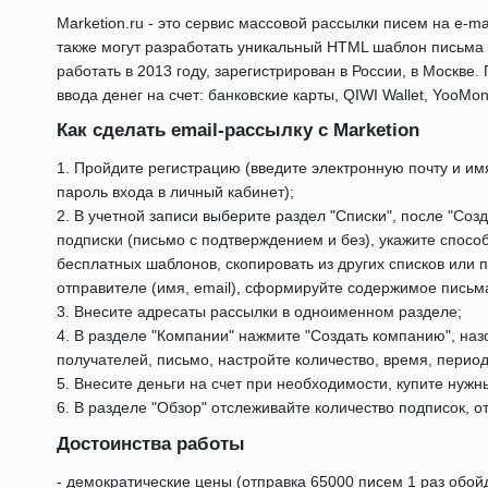
Marketion.ru - это сервис массовой рассылки писем на e-ma
также могут разработать уникальный HTML шаблон письма 
работать в 2013 году, зарегистрирован в России, в Москве
ввода денег на счет: банковские карты, QIWI Wallet, YooMon
Как сделать email-рассылку с Marketion
1. Пройдите регистрацию (введите электронную почту и имя
пароль входа в личный кабинет);
2. В учетной записи выберите раздел "Списки", после "Созд
подписки (письмо с подтверждением и без), укажите спосо
бесплатных шаблонов, скопировать из других списков или 
отправителе (имя, email), сформируйте содержимое письм
3. Внесите адресаты рассылки в одноименном разделе;
4. В разделе "Компании" нажмите "Создать компанию", назо
получателей, письмо, настройте количество, время, период
5. Внесите деньги на счет при необходимости, купите нужн
6. В разделе "Обзор" отслеживайте количество подписок, от
Достоинства работы
- демократические цены (отправка 65000 писем 1 раз обойд