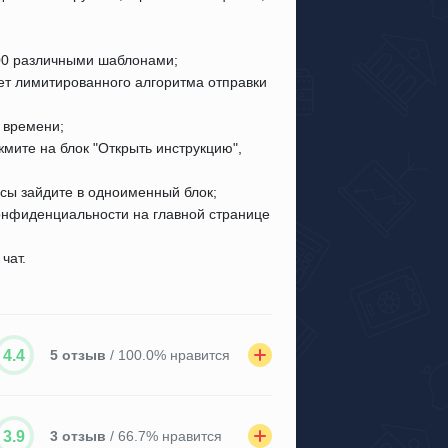
200 различными шаблонами;
чет лимитированного алгоритма отправки
 времени;
ите на блок "Открыть инструкцию",
осы зайдите в одноименный блок;
конфиденциальности на главной странице
чат.
4.4
5 отзыв
/ 100.0% нравится
3.9
3 отзыв
/ 66.7% нравится