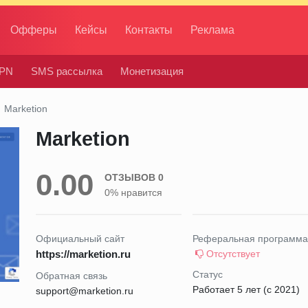
Офферы
Кейсы
Контакты
Реклама
PN
SMS рассылка
Монетизация
Marketion
Marketion
0.00
ОТЗЫВОВ 0
0% нравится
Официальный сайт
Реферальная программа
https://marketion.ru
Отсутствует
Статус
Обратная связь
Работает 5 лет (с 2021)
support@marketion.ru