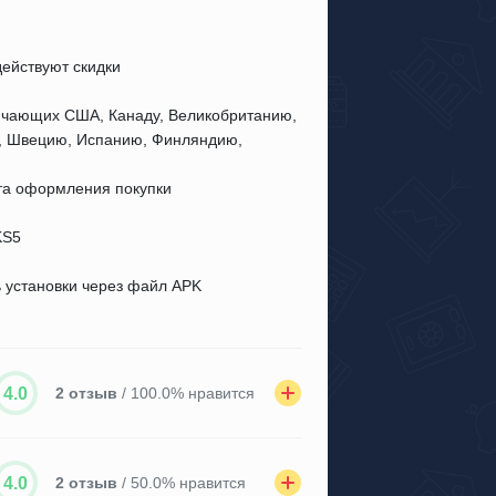
ействуют скидки
лючающих США, Канаду, Великобританию,
у, Швецию, Испанию, Финляндию,
нта оформления покупки
KS5
 установки через файл APK
4.0
2 отзыв
/ 100.0% нравится
4.0
2 отзыв
/ 50.0% нравится