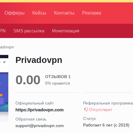
Офферы
Кейсы
Контакты
Реклама
PN
SMS рассылка
Монетизация
vadovpn
Privadovpn
0.00
ОТЗЫВОВ 1
0% нравится
Официальный сайт
Реферальная программа
https://privadovpn.com
Отсутствует
Статус
Обратная связь
Работает 6 лет (с 2019)
support@privadovpn.com