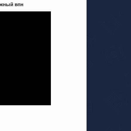
ежный впн