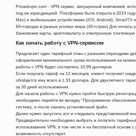
Privadovpn.com - VPN сервис, запущенный компанией, кот
под ее юрисдикцией. Платформа была открыта в 2019 году.
Mac) и мобильными устройствами (iOS, Android), SmartTV
65+городах в разных уголках мира (45+стран) Для оплаты
банковские карты, криптовалюту и электронную платежную 
Как начать работу с VPN-сервисом
Предлагает один тарифный план с разными периодами дейс
оформлении минимального срока использования на момент
работы с VPN будет составлять 10,99 долларов.
Если покупать тариф на 12 месяцев, клиент получает скид
обойдется ему всего в 1,33 доллара. Для двухлетнего тари
за 30 дней использования.
Для начала работы с VPN нужно пройти быструю регистрац
необходимо перейти во вкладку “Программное обеспечени
систему, а после скачать установочный файл.
Далее нужно запустить его и следовать представленной ин
Предварительно необходимо выбрать и оплатить тарифный
использование VPN, в том числе и на бесплатной основе с
возможность отсутствует.