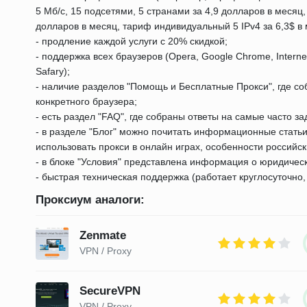
5 Мб/с, 15 подсетями, 5 странами за 4,9 долларов в месяц
долларов в месяц, тариф индивидуальный 5 IPv4 за 6,3$ в 
- продление каждой услуги с 20% скидкой;
- поддержка всех браузеров (Opera, Google Chrome, Internet E
Safary);
- наличие разделов "Помощь и Бесплатные Прокси", где со
конкретного браузера;
- есть раздел "FAQ", где собраны ответы на самые часто з
- в разделе "Блог" можно почитать информационные статьи
использовать прокси в онлайн играх, особенности российск
- в блоке "Условия" представлена информация о юридическ
- быстрая техническая поддержка (работает круглосуточно, 
Проксиум аналоги:
Zenmate
VPN / Proxy
SecureVPN
VPN / Proxy