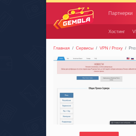
Партнерки
Хостинг
V
Gembla
Главная
Сервисы
VPN / Proxy
Pro