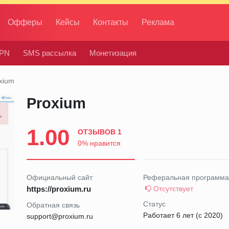
Офферы
Кейсы
Контакты
Реклама
PN
SMS рассылка
Монетизация
xium
Proxium
1.00
ОТЗЫВОВ 1
0% нравится
Официальный сайт
Реферальная программа
https://proxium.ru
Отсутствует
Статус
Обратная связь
Работает 6 лет (с 2020)
support@proxium.ru