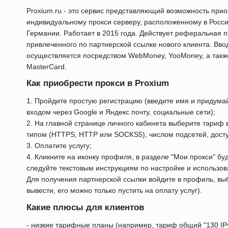
Proxium.ru - это сервис представляющий возможность при
индивидуальному прокси серверу, расположенному в Росси
Германии. Работает в 2015 года. Действует реферальная 
привлеченного по партнерской ссылке нового клиента. Вво
осуществляется посредством WebMoney, YooMoney, а также
MasterCard.
Как приобрести прокси в Proxium
1. Пройдите простую регистрацию (введите имя и придума
входом через Google и Яндекс почту, социальные сети);
2. На главной странице личного кабинета выберите тариф в
типом (HTTPS, HTTP или SOCKS5), числом подсетей, дост
3. Оплатите услугу;
4. Кликните на иконку профиля, в разделе "Мои прокси" бу
следуйте текстовым инструкциям по настройке и использо
Для получения партнерской ссылки войдите в профиль, вы
вывести, его можно только пустить на оплату услуг).
Какие плюсы для клиентов
- низкие тарифные планы (например, тариф общий "130 IPv