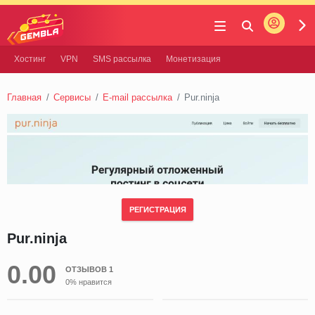
Войти
Gembla
Хостинг
VPN
SMS рассылка
Монетизация
Главная
Сервисы
E-mail рассылка
Pur.ninja
РЕГИСТРАЦИЯ
Pur.ninja
0.00
ОТЗЫВОВ 1
0% нравится