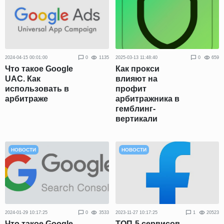
2024-04-15 00:01:00
0
1135
2025-03-13 11:48:40
0
659
Что такое Google
Как прокси
UAC. Как
влияют на
использовать в
профит
арбитраже
арбитражника в
гемблинг-
вертикали
НОВОСТИ
НОВОСТИ
2024-01-29 10:17:25
0
3533
2023-11-27 10:17:25
1
20523
Что такое Google
ТОП-5 сервисов